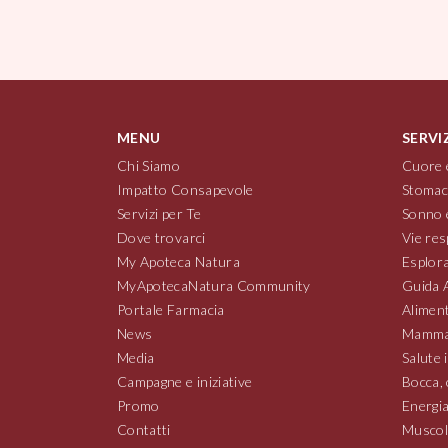
MENU
SERVI
Chi Siamo
Cuore 
Impatto Consapevole
Stomac
Servizi per Te
Sonno 
Dove trovarci
Vie res
My Apoteca Natura
Esplora
MyApotecaNatura Community
Guida 
Portale Farmacia
Aliment
News
Mamma
Media
Salute 
Campagne e iniziative
Bocca, 
Promo
Energia
Contatti
Muscoli