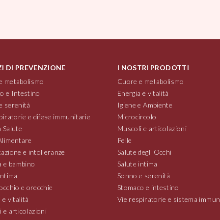
ZI DI PREVENZIONE
I NOSTRI PRODOTTI
e metabolismo
Cuore e metabolismo
o e Intestino
Energia e vitalità
e serenità
Igiene e Ambiente
piratorie e difese immunitarie
Microcircolo
 Salute
Muscoli e articolazioni
Alimentare
Pelle
azione e intolleranze
Salute degli Occhi
 e bambino
Salute intima
intima
Sonno e serenità
occhio e orecchie
Stomaco e intestino
 e vitalità
Vie respiratorie e sistema immun
 e articolazioni