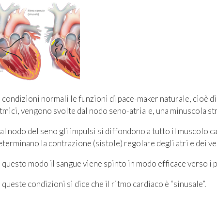
n condizioni normali le funzioni di pace-maker naturale, cioè di 
itmici, vengono svolte dal nodo seno-atriale, una minuscola str
al nodo del seno gli impulsi si diffondono a tutto il muscolo c
eterminano la contrazione (sistole) regolare degli atri e dei ve
n questo modo il sangue viene spinto in modo efficace verso i 
n queste condizioni si dice che il ritmo cardiaco è “sinusale”.