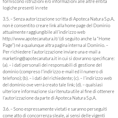
forniscono istruzioni e/o informazioni alle altre entità
logiche presenti in rete
3.5. – Senza autorizzazione scritta di Apoteca Natura S.p.A,
non è consentito creare link alla home page del Dominio
attualmente raggiungibile all’indirizzo web
http://www.apotecanatura.it/ (di seguito anche la “Home
Page”) né a qualunque altra pagina interna al Dominio. –
Per richiedere l’autorizzazione inviare una e-mail a
marketing@apotecanatura.it in cui si dovranno specificare:
(a). – i dati personali dei responsabili di gestione del
dominio (compreso l’indirizzo e-mail ed il numero di
telefono); (b). – i dati del richiedente; (c). – l’indirizzo web
del dominio ove verrà creato tale link; (d). – qualsiasi
ulteriore informazione sia ritenuta utile al fine di ottenere
l’autorizzazione da parte di Apoteca Natura S.p.A.
3.6. – Sono espressamente vietati e saranno perseguiti
come atto di concorrenza sleale, ai sensi delle vigenti