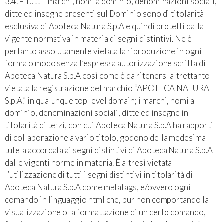
3.4. – Tutti i marchi, nomi a dominio, denominazioni sociali,
ditte ed insegne presenti sul Dominio sono di titolarità
esclusiva di Apoteca Natura S.p.A e quindi protetti dalla
vigente normativa in materia di segni distintivi. Ne è
pertanto assolutamente vietata la riproduzione in ogni
forma o modo senza l’espressa autorizzazione scritta di
Apoteca Natura S.p.A così come è da ritenersi altrettanto
vietata la registrazione del marchio “APOTECA NATURA
S.p.A.” in qualunque top level domain; i marchi, nomi a
dominio, denominazioni sociali, ditte ed insegne in
titolarità di terzi, con cui Apoteca Natura S.p.A ha rapporti
di collaborazione a vario titolo, godono della medesima
tutela accordata ai segni distintivi di Apoteca Natura S.p.A
dalle vigenti norme in materia. È altresì vietata
l’utilizzazione di tutti i segni distintivi in titolarità di
Apoteca Natura S.p.A come metatags, e/ovvero ogni
comando in linguaggio html che, pur non comportando la
visualizzazione o la formattazione di un certo comando,