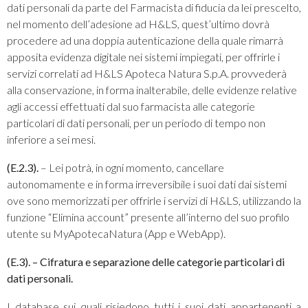
dati personali da parte del Farmacista di fiducia da lei prescelto,
nel momento dell’adesione ad H&LS, quest’ultimo dovrà
procedere ad una doppia autenticazione della quale rimarrà
apposita evidenza digitale nei sistemi impiegati, per offrirle i
servizi correlati ad H&LS Apoteca Natura S.p.A. provvederà
alla conservazione, in forma inalterabile, delle evidenze relative
agli accessi effettuati dal suo farmacista alle categorie
particolari di dati personali, per un periodo di tempo non
inferiore a sei mesi.
(E.2.3).
– Lei potrà, in ogni momento, cancellare
autonomamente e in forma irreversibile i suoi dati dai sistemi
ove sono memorizzati per offrirle i servizi di H&LS, utilizzando la
funzione “Elimina account” presente all’interno del suo profilo
utente su MyApotecaNatura (App e WebApp).
(E.3). – Cifratura e separazione delle categorie particolari di
dati personali.
I database sui quali risiedono tutti i suoi dati appartenenti a