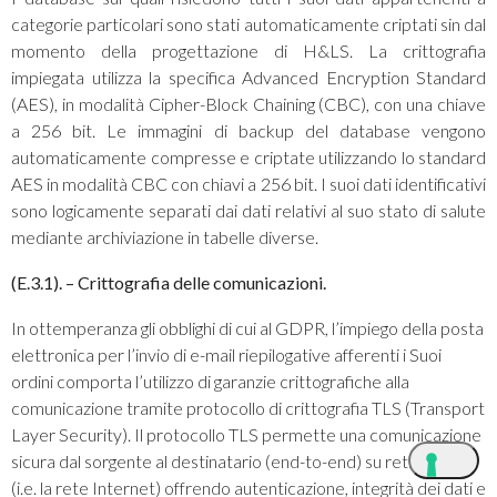
categorie particolari sono stati automaticamente criptati sin dal
momento della progettazione di H&LS. La crittografia
impiegata utilizza la specifica Advanced Encryption Standard
(AES), in modalità Cipher-Block Chaining (CBC), con una chiave
a 256 bit. Le immagini di backup del database vengono
automaticamente compresse e criptate utilizzando lo standard
AES in modalità CBC con chiavi a 256 bit. I suoi dati identificativi
sono logicamente separati dai dati relativi al suo stato di salute
mediante archiviazione in tabelle diverse.
(E.3.1). – Crittografia delle comunicazioni.
In ottemperanza gli obblighi di cui al GDPR, l’impiego della posta
elettronica per l’invio di e-mail riepilogative afferenti i Suoi
ordini comporta l’utilizzo di garanzie crittografiche alla
comunicazione tramite protocollo di crittografia TLS (Transport
Layer Security). Il protocollo TLS permette una comunicazione
sicura dal sorgente al destinatario (end-to-end) su reti TCP/IP
(i.e. la rete Internet) offrendo autenticazione, integrità dei dati e