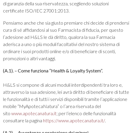
di garanzia della sua riservatezza, scegliendo soluzioni
certificate ISO/IEC 27001:2013.
Pensiamo anche che sia giusto premiare chi decide di prendersi
cura di sé affidandosi al suo Farmacista di fiducia, per questo
l’adesione ad H&LS le dà diritto, qualora la sua Farmacia
aderisca a uno o più moduli facoltativi del nostro sistema di
ordinare i suoi prodotti online e/o di beneficiare di sconti,
promozioni o altri vantaggi.
(A.1). – Come funziona “Health & Loyalty System”.
H&LS si compone di alcuni moduli interdipendenti tra loro e,
attraverso la sua adesione, lei avrà diritto di beneficiare di tutte
le funzionalità e di tutti i servizi disponibili tramite l’applicazione
mobile “MyApotecaNatura” o l’area riservata del
sito
www.apotecanatura.it
; per l’elenco delle funzionalità
consultare la pagina
https://www.apotecanatura.it/
.
(A.2). – Avvertenze e protezione dei minori