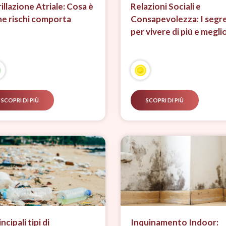
rillazione Atriale: Cosa è
Relazioni Sociali e
he rischi comporta
Consapevolezza: I segre
per vivere di più e megli
SCOPRI DI PIÙ
SCOPRI DI PIÙ
incipali tipi di
Inquinamento Indoor: