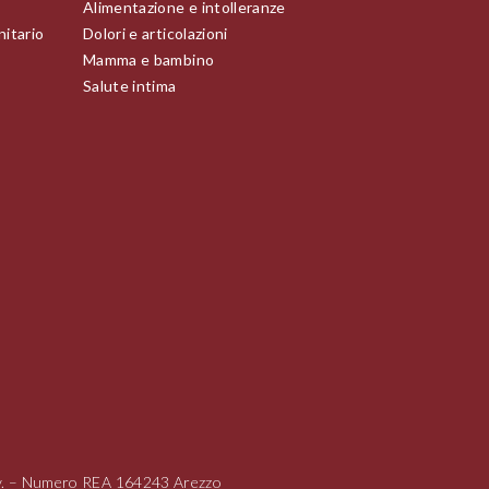
Alimentazione e intolleranze
nitario
Dolori e articolazioni
Mamma e bambino
Salute intima
i.v. – Numero REA 164243 Arezzo