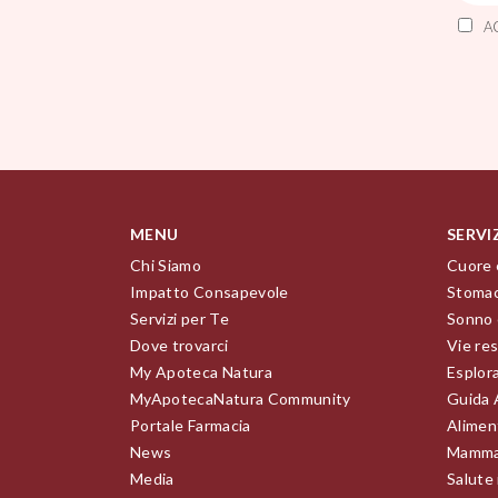
A
MENU
SERVI
Chi Siamo
Cuore 
Impatto Consapevole
Stomac
Servizi per Te
Sonno 
Dove trovarci
Vie res
My Apoteca Natura
Esplor
MyApotecaNatura Community
Guida 
Portale Farmacia
Alimen
News
Mamma
Media
Salute