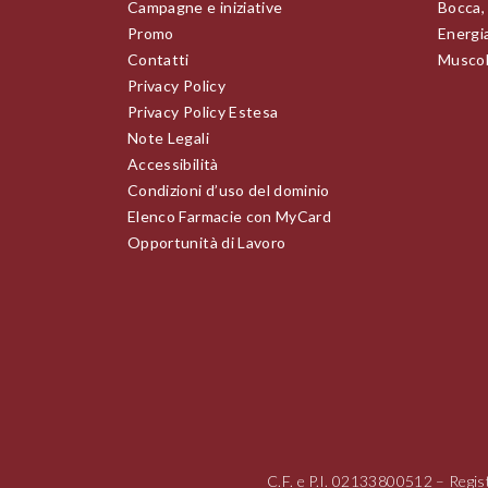
Campagne e iniziative
Bocca,
Promo
Energia
Contatti
Muscoli
Privacy Policy
Privacy Policy Estesa
Note Legali
Accessibilità
Condizioni d’uso del dominio
Elenco Farmacie con MyCard
Opportunità di Lavoro
C.F. e P.I.
02133800512
– Regis