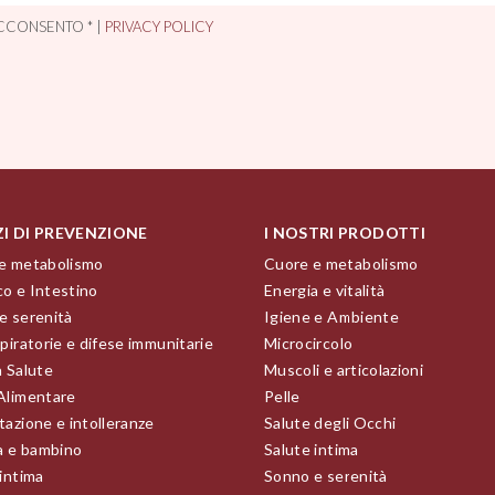
CCONSENTO * |
PRIVACY POLICY
ZI DI PREVENZIONE
I NOSTRI PRODOTTI
e metabolismo
Cuore e metabolismo
o e Intestino
Energia e vitalità
e serenità
Igiene e Ambiente
piratorie e difese immunitarie
Microcircolo
a Salute
Muscoli e articolazioni
Alimentare
Pelle
tazione e intolleranze
Salute degli Occhi
 e bambino
Salute intima
 intima
Sonno e serenità