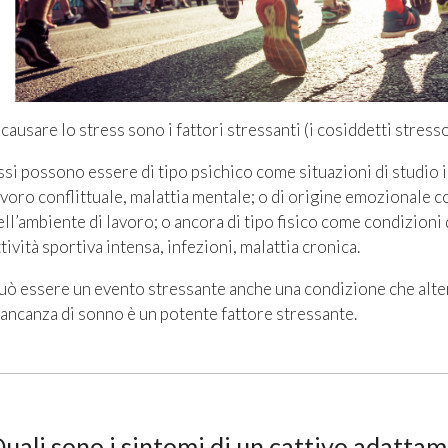
 causare lo stress sono i fattori stressanti (i cosiddetti stresso
ssi possono essere di tipo psichico come situazioni di studio i
avoro conflittuale, malattia mentale; o di origine emozionale com
ell’ambiente di lavoro; o ancora di tipo fisico come condizioni
ttività sportiva intensa, infezioni, malattia cronica.
uò essere un evento stressante anche una condizione che altera
ancanza di sonno è un potente fattore stressante.
uali sono i sintomi di un cattivo adattam