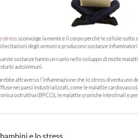
o
stress
sconvolge la mente e il corpo perché le cellule sotto s
ollecitazioni degli ormoni e producono sostanze infiammatori
ueste sostanze hanno un ruolo nello sviluppo di molte malatti
isturbi autoimmuni.
arebbe attraverso l’infiammazione che lo stress diventa uno dei
iffuse nei paesi industrializzati, come le malattie cardiovasco
ronica ostruttiva (BPCO), le malattie croniche intestinali e per
 bambini e lo stress