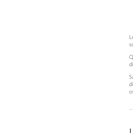
L
s
Q
d
S
d
c
I