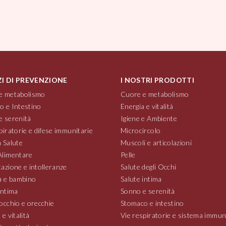
ZI DI PREVENZIONE
I NOSTRI PRODOTTI
e metabolismo
Cuore e metabolismo
o e Intestino
Energia e vitalità
e serenità
Igiene e Ambiente
piratorie e difese immunitarie
Microcircolo
 Salute
Muscoli e articolazioni
Alimentare
Pelle
azione e intolleranze
Salute degli Occhi
 e bambino
Salute intima
intima
Sonno e serenità
occhio e orecchie
Stomaco e intestino
 e vitalità
Vie respiratorie e sistema immun