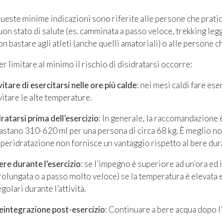
ueste minime indicazioni sono riferite alle persone che prati
uon stato di salute (es. camminata a passo veloce, trekking legg
on bastare agli atleti (anche quelli amatoriali) o alle persone c
er limitare al minimo il rischio di disidratarsi occorre:
vitare di esercitarsi nelle ore più calde
: nei mesi caldi fare ese
vitare le alte temperature.
dratarsi prima dell’esercizio
: In generale, la raccomandazione è 
astano 310-620 ml per una persona di circa 68 kg. È meglio no
’iperidratazione non fornisce un vantaggio rispetto al bere dura
ere durante l’esercizio
: se l’impegno è superiore ad un’ora ed 
rolungata o a passo molto veloce) se la temperatura è elevata e
egolari durante l’attività.
eintegrazione post-esercizio
: Continuare a bere acqua dopo l’e