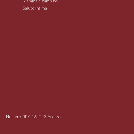
Mamma e bambino
Salute intima
i.v. – Numero REA 164243 Arezzo