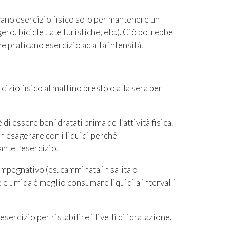
cano esercizio fisico solo per mantenere un
ero, biciclettate turistiche, etc.). Ciò potrebbe
he praticano esercizio ad alta intensità.
rcizio fisico al mattino presto o alla sera per
di essere ben idratati prima dell’attività fisica.
n esagerare con i liquidi perché
nte l’esercizio.
impegnativo (es. camminata in salita o
 e umida è meglio consumare liquidi a intervalli
sercizio per ristabilire i livelli di idratazione.