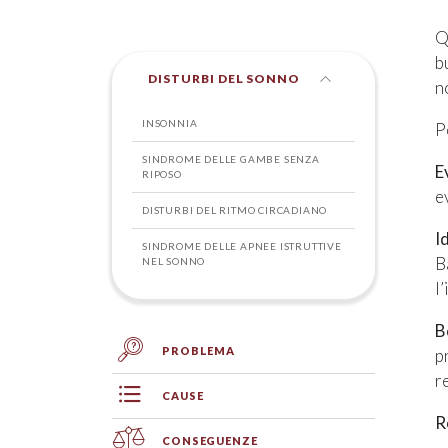
Q
b
DISTURBI DEL SONNO
n
INSONNIA
P
SINDROME DELLE GAMBE SENZA
E
RIPOSO
e
DISTURBI DEL RITMO CIRCADIANO
I
SINDROME DELLE APNEE ISTRUTTIVE
B
NEL SONNO
l
B
PROBLEMA
p
r
CAUSE
R
CONSEGUENZE