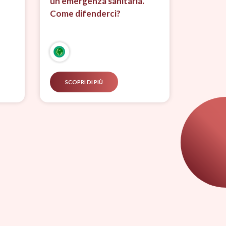
un’emergenza sanitaria.
Come difenderci?
SCOPRI DI PIÙ