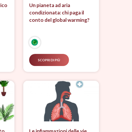
ico
Un pianeta ad aria
condizionata: chi paga il
conto del global warming?
SCOPRI DI PIÙ
to
Le infiammazioni delle vie