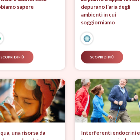
biamo sapere
depurano l’aria degli
ambienti in cui
soggiorniamo
SCOPRI DI PIÙ
SCOPRI DI PIÙ
cqua, una risorsa da
Interferenti endocrini e