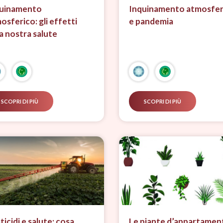
uinamento
Inquinamento atmosfer
osferico: gli effetti
e pandemia
la nostra salute
SCOPRI DI PIÙ
SCOPRI DI PIÙ
ticidi e salute: cosa
Le piante d’appartamen