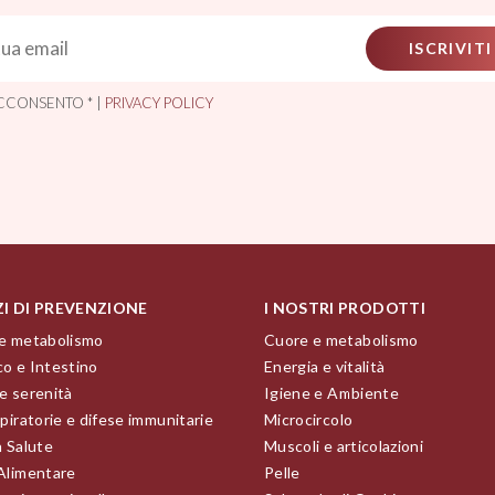
ISCRIVITI
CCONSENTO * |
PRIVACY POLICY
ZI DI PREVENZIONE
I NOSTRI PRODOTTI
e metabolismo
Cuore e metabolismo
o e Intestino
Energia e vitalità
e serenità
Igiene e Ambiente
piratorie e difese immunitarie
Microcircolo
a Salute
Muscoli e articolazioni
Alimentare
Pelle