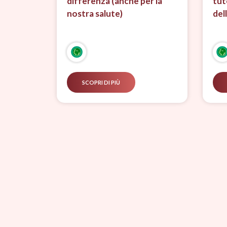
differenza (anche per la
tut
nostra salute)
del
SCOPRI DI PIÙ