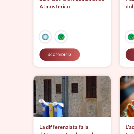
Atmosferico
dob
SCOPRI DI PIÙ
La differenziata fa la
L’a