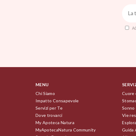
A
MENU
SERVI
Chi Siamo
Cuore 
Impatto Consapevole
Stomac
Servizi per Te
Sonno 
Dove trovarci
Vie res
My Apoteca Natura
Esplor
MyApotecaNatura Community
Guida 