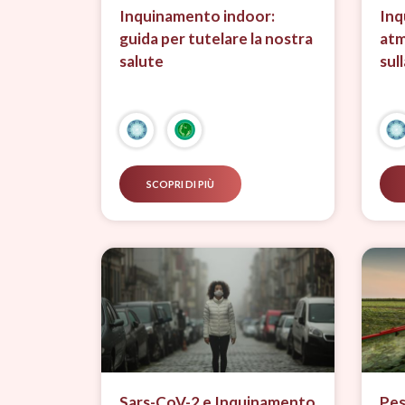
Inquinamento indoor:
Inq
guida per tutelare la nostra
atm
salute
sul
SCOPRI DI PIÙ
Sars-CoV-2 e Inquinamento
Pes