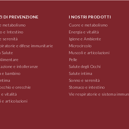
ZI DI PREVENZIONE
I NOSTRI PRODOTTI
e metabolismo
Cuore e metabolismo
o e Intestino
Energia e vitalità
e serenità
Igiene e Ambiente
piratorie e difese immunitarie
Microcircolo
 Salute
Muscoli e articolazioni
Alimentare
Pelle
azione e intolleranze
Salute degli Occhi
 e bambino
Salute intima
intima
Sonno e serenità
occhio e orecchie
Stomaco e intestino
 e vitalità
Vie respiratorie e sistema immun
 e articolazioni