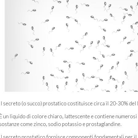
Il secreto (o succo) prostatico costituisce circa il 20-30% del
È un liquido di colore chiaro, lattescente e contiene numerosi e
sostanze come zinco, sodio potassio e prostaglandine.
Il secreto prostatico fornisce componenti fondamentali per il