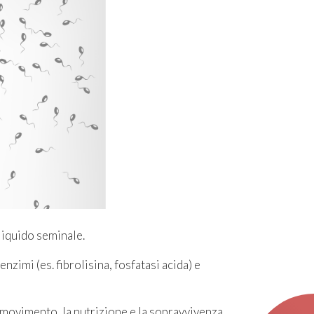
 liquido seminale.
nzimi (es. fibrolisina, fosfatasi acida) e
 movimento, la nutrizione e la sopravvivenza