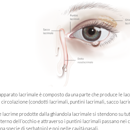
’apparato lacrimale è composto da una parte che produce le lacr
n circolazione (condotti lacrimali, puntini lacrimali, sacco lac
e lacrime prodotte dalla ghiandola lacrimale si stendono su tut
nterno dell’occhio e attraverso i puntini lacrimali passano nei 
una specie di serbatoio) e poi nelle cavità nasali.