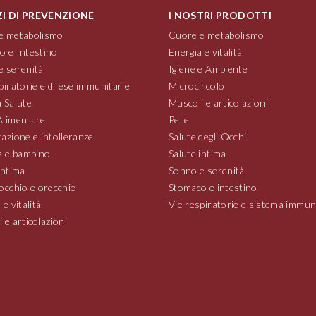
ZI DI PREVENZIONE
I NOSTRI PRODOTTI
e metabolismo
Cuore e metabolismo
o e Intestino
Energia e vitalità
e serenità
Igiene e Ambiente
piratorie e difese immunitarie
Microcircolo
 Salute
Muscoli e articolazioni
Alimentare
Pelle
azione e intolleranze
Salute degli Occhi
 e bambino
Salute intima
intima
Sonno e serenità
occhio e orecchie
Stomaco e intestino
 e vitalità
Vie respiratorie e sistema immun
 e articolazioni