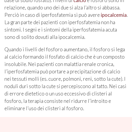
base di sodio fosfato). I livelli di
calcio
e fosforo sono in
relazione, quando uno dei due si alza l’altro si abbassa.
Perciò in caso di iperfosfatemia si può avere
ipocalcemia
.
La gran parte dei pazienti con iperfosfatemia non ha
sintomi. I segni e i sintomi della iperfosfatemia acuta
sono di solito dovuti alla ipocalcemia.
Quando i livelli del fosforo aumentano, il fosforo si lega
al calcio formando il fosfato di calcio che è un composto
insolubile. Nei pazienti con malattia renale cronica,
l’iperfosfatemia può portare a precipitazione di calcio
nei tessuti molli (es. cuore, polmoni, reni, sotto la cute). I
noduli duri sotto la cute si percepiscono al tatto. Nei casi
di errore dietetico o un uso eccessivo di clisteri al
fosforo, la terapia consiste nel ridurre l’introito e
eliminare l’uso dei clisteri al fosforo.