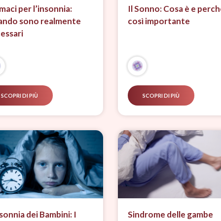
maci per l’insonnia:
Il Sonno: Cosa è e perch
ndo sono realmente
così importante
essari
SCOPRI DI PIÙ
SCOPRI DI PIÙ
nsonnia dei Bambini: I
Sindrome delle gambe