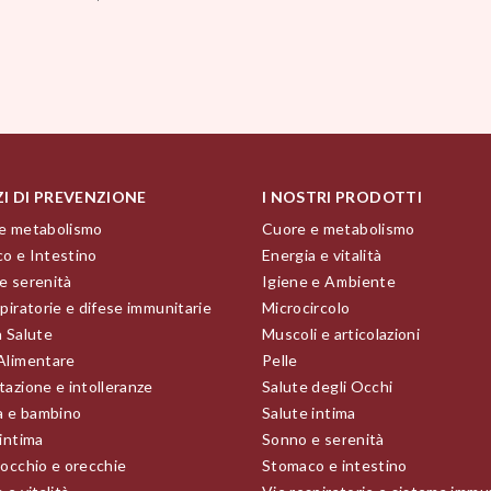
ZI DI PREVENZIONE
I NOSTRI PRODOTTI
e metabolismo
Cuore e metabolismo
o e Intestino
Energia e vitalità
e serenità
Igiene e Ambiente
piratorie e difese immunitarie
Microcircolo
a Salute
Muscoli e articolazioni
Alimentare
Pelle
tazione e intolleranze
Salute degli Occhi
 e bambino
Salute intima
 intima
Sonno e serenità
 occhio e orecchie
Stomaco e intestino