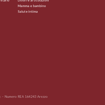
nitario
Dolori e articolazioni
Mamma e bambino
Salute intima
i.v. – Numero REA 164243 Arezzo