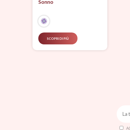
Sonno
SCOPRI DI PIÙ
A