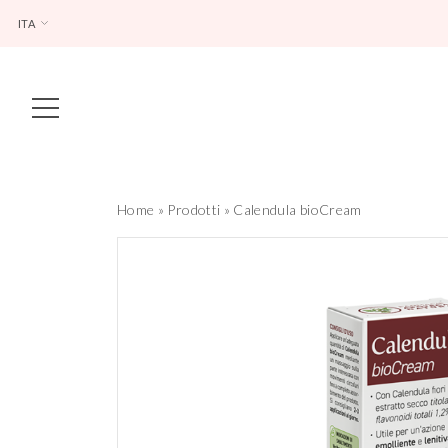
ITA
Main Navigation
Home
»
Prodotti
»
Calendula bioCream