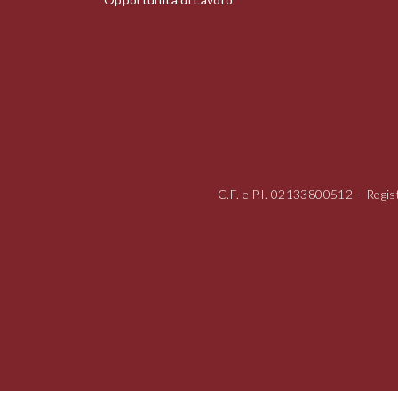
C.F. e P.I.
02133800512
– Regis