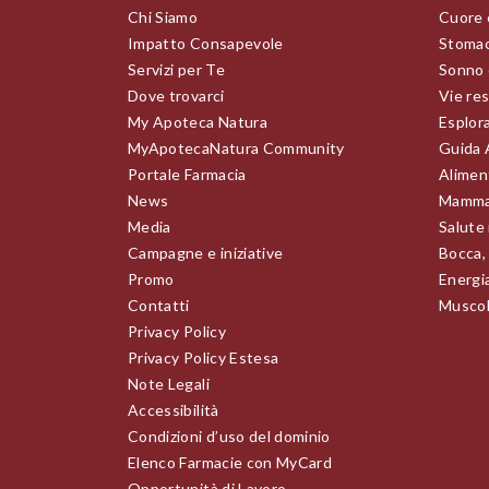
Chi Siamo
Cuore 
Impatto Consapevole
Stomac
Servizi per Te
Sonno 
Dove trovarci
Vie res
My Apoteca Natura
Esplor
MyApotecaNatura Community
Guida 
Portale Farmacia
Alimen
News
Mamma
Media
Salute
Campagne e iniziative
Bocca,
Promo
Energia
Contatti
Muscoli
Privacy Policy
Privacy Policy Estesa
Note Legali
Accessibilità
Condizioni d’uso del dominio
Elenco Farmacie con MyCard
Opportunità di Lavoro