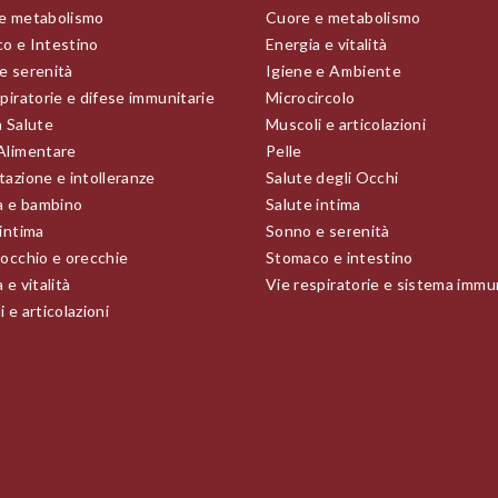
e metabolismo
Cuore e metabolismo
o e Intestino
Energia e vitalità
e serenità
Igiene e Ambiente
piratorie e difese immunitarie
Microcircolo
a Salute
Muscoli e articolazioni
Alimentare
Pelle
tazione e intolleranze
Salute degli Occhi
 e bambino
Salute intima
 intima
Sonno e serenità
 occhio e orecchie
Stomaco e intestino
 e vitalità
Vie respiratorie e sistema immu
 e articolazioni