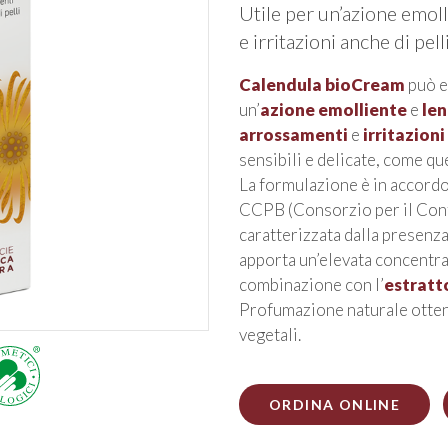
Utile per un’azione emoll
e irritazioni anche di pelli
Calendula bioCream
può es
un’
azione emolliente
e
len
arrossamenti
e
irritazioni
sensibili e delicate, come qu
La formulazione è in accordo
CCPB (Consorzio per il Contr
caratterizzata dalla presenza
apporta un’elevata concentra
combinazione con l’
estratto
Profumazione naturale ottenu
vegetali.
ORDINA ONLINE