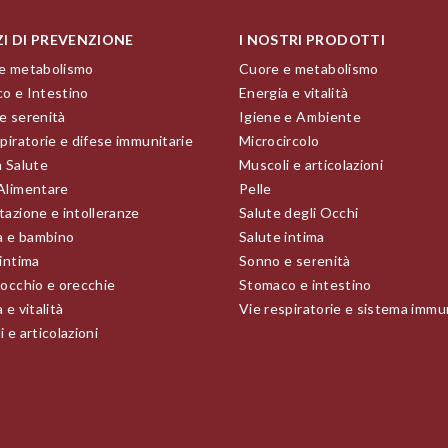
ZI DI PREVENZIONE
I NOSTRI PRODOTTI
e metabolismo
Cuore e metabolismo
o e Intestino
Energia e vitalità
e serenità
Igiene e Ambiente
piratorie e difese immunitarie
Microcircolo
a Salute
Muscoli e articolazioni
Alimentare
Pelle
tazione e intolleranze
Salute degli Occhi
 e bambino
Salute intima
 intima
Sonno e serenità
 occhio e orecchie
Stomaco e intestino
 e vitalità
Vie respiratorie e sistema immu
 e articolazioni