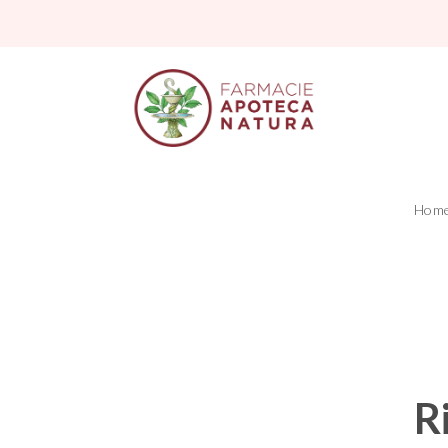
Hom
R