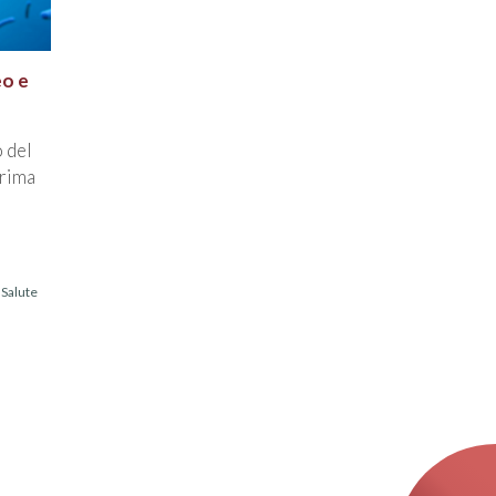
eo e
o del
prima
/
Salute