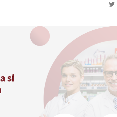
twit
a si
a