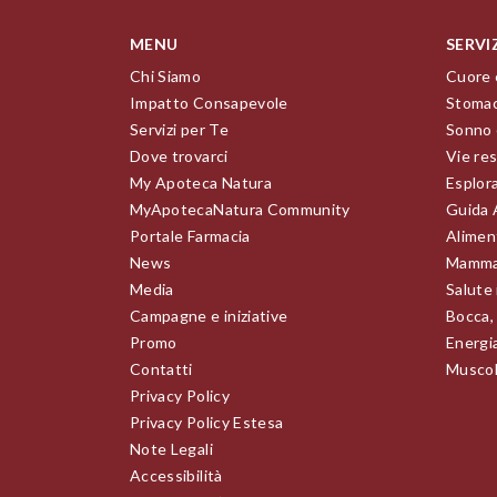
MENU
SERVI
Chi Siamo
Cuore 
Impatto Consapevole
Stomac
Servizi per Te
Sonno 
Dove trovarci
Vie res
My Apoteca Natura
Esplor
MyApotecaNatura Community
Guida 
Portale Farmacia
Alimen
News
Mamma
Media
Salute
Campagne e iniziative
Bocca,
Promo
Energia
Contatti
Muscoli
Privacy Policy
Privacy Policy Estesa
Note Legali
Accessibilità