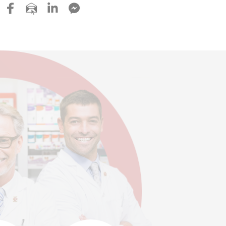
ter
facebook
mail
linkedin
facebook messenger