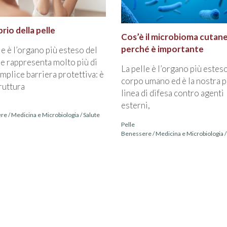
brio della pelle
Cos’è il microbioma cutan
perché è importante
le è l’organo più esteso del
e rappresenta molto più di
La pelle è l’organo più estes
mplice barriera protettiva: è
corpo umano ed è la nostra 
ruttura
linea di difesa contro agenti
esterni,
ere
/
Medicina e Microbiologia
/
Salute
Pelle
Benessere
/
Medicina e Microbiologia