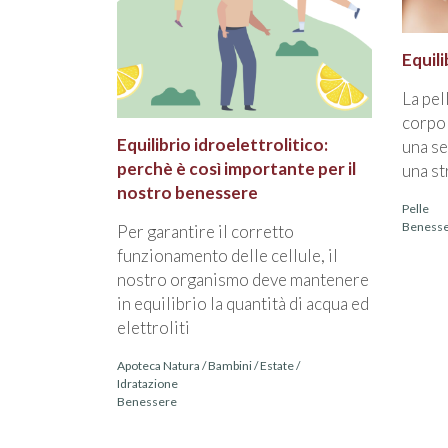
Equili
La pel
corpo 
Equilibrio idroelettrolitico:
una se
perchè è così importante per il
una st
nostro benessere
Pelle
Beness
Per garantire il corretto
funzionamento delle cellule, il
nostro organismo deve mantenere
in equilibrio la quantità di acqua ed
elettroliti
Apoteca Natura
/
Bambini
/
Estate
/
Idratazione
Benessere