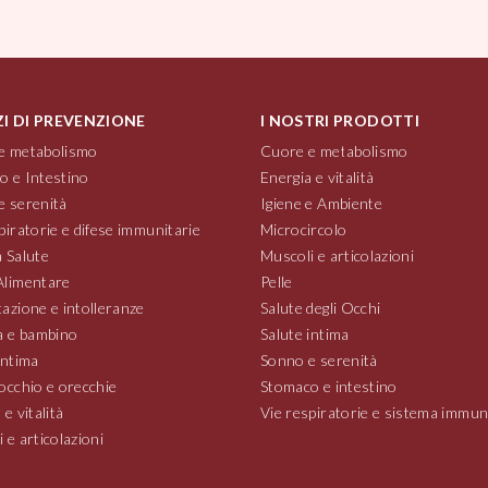
ZI DI PREVENZIONE
I NOSTRI PRODOTTI
e metabolismo
Cuore e metabolismo
o e Intestino
Energia e vitalità
e serenità
Igiene e Ambiente
piratorie e difese immunitarie
Microcircolo
 Salute
Muscoli e articolazioni
Alimentare
Pelle
azione e intolleranze
Salute degli Occhi
 e bambino
Salute intima
intima
Sonno e serenità
occhio e orecchie
Stomaco e intestino
 e vitalità
Vie respiratorie e sistema immun
 e articolazioni