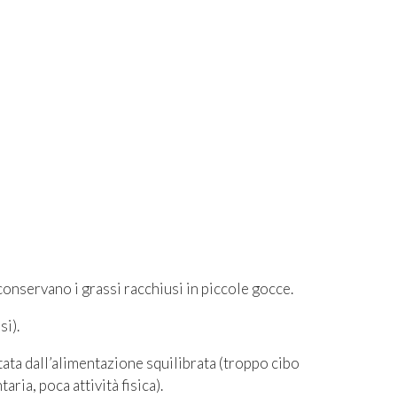
 conservano i grassi racchiusi in piccole gocce.
si).
tata dall’alimentazione squilibrata (troppo cibo
aria, poca attività fisica).