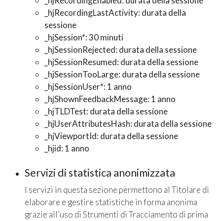
_hjRecordingEnabled: durata della sessione
_hjRecordingLastActivity: durata della
sessione
_hjSession*: 30 minuti
_hjSessionRejected: durata della sessione
_hjSessionResumed: durata della sessione
_hjSessionTooLarge: durata della sessione
_hjSessionUser*: 1 anno
_hjShownFeedbackMessage: 1 anno
_hjTLDTest: durata della sessione
_hjUserAttributesHash: durata della sessione
_hjViewportId: durata della sessione
_hjid: 1 anno
Servizi di statistica anonimizzata
I servizi in questa sezione permettono al Titolare di
elaborare e gestire statistiche in forma anonima
grazie all’uso di Strumenti di Tracciamento di prima