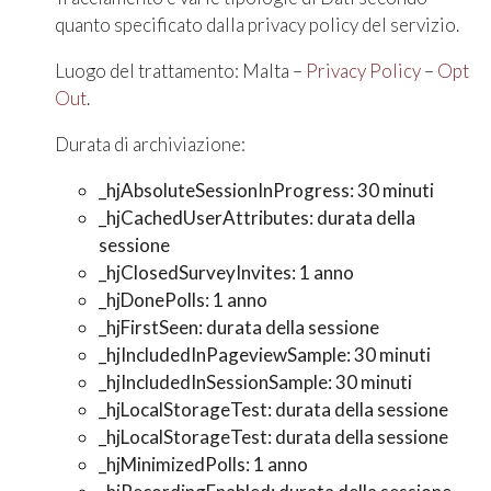
quanto specificato dalla privacy policy del servizio.
Luogo del trattamento: Malta –
Privacy Policy
–
Opt
Out
.
Durata di archiviazione:
_hjAbsoluteSessionInProgress: 30 minuti
_hjCachedUserAttributes: durata della
sessione
_hjClosedSurveyInvites: 1 anno
_hjDonePolls: 1 anno
_hjFirstSeen: durata della sessione
_hjIncludedInPageviewSample: 30 minuti
_hjIncludedInSessionSample: 30 minuti
_hjLocalStorageTest: durata della sessione
_hjLocalStorageTest: durata della sessione
_hjMinimizedPolls: 1 anno