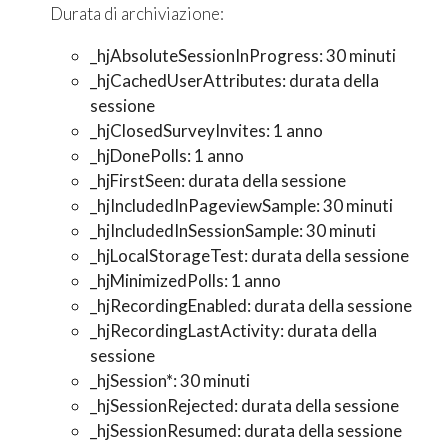
Durata di archiviazione:
_hjAbsoluteSessionInProgress: 30 minuti
_hjCachedUserAttributes: durata della
sessione
_hjClosedSurveyInvites: 1 anno
_hjDonePolls: 1 anno
_hjFirstSeen: durata della sessione
_hjIncludedInPageviewSample: 30 minuti
_hjIncludedInSessionSample: 30 minuti
_hjLocalStorageTest: durata della sessione
_hjMinimizedPolls: 1 anno
_hjRecordingEnabled: durata della sessione
_hjRecordingLastActivity: durata della
sessione
_hjSession*: 30 minuti
_hjSessionRejected: durata della sessione
_hjSessionResumed: durata della sessione