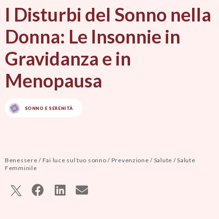
I Disturbi del Sonno nella
Donna: Le Insonnie in
Gravidanza e in
Menopausa
SONNO E SERENITÀ
Benessere
/
Fai luce sul tuo sonno
/
Prevenzione
/
Salute
/
Salute
Femminile