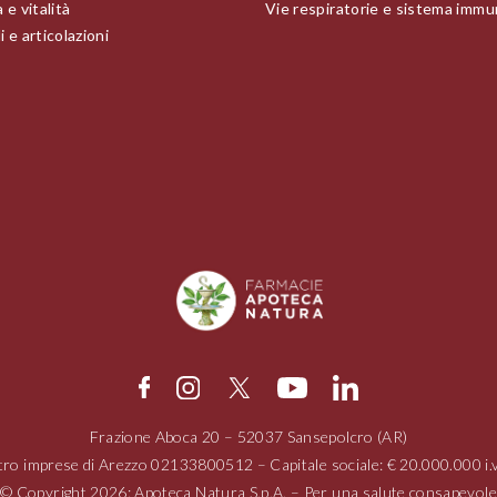
 e vitalità
Vie respiratorie e sistema immu
 e articolazioni
Frazione Aboca
20 – 52037
Sansepolcro (AR)
tro imprese di Arezzo
02133800512
– Capitale sociale: € 20.000.000 
© Copyright 2026: Apoteca Natura S.p.A. – Per una salute consapevole