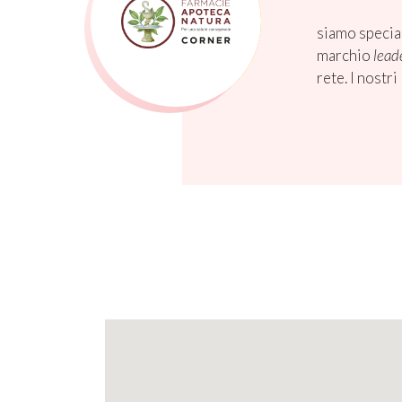
siamo special
marchio
lead
rete. I nostr