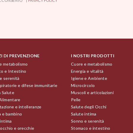
CCONSENTO * |
PRIVACY POLICY
ZI DI PREVENZIONE
I NOSTRI PRODOTTI
e metabolismo
Cuore e metabolismo
o e Intestino
Energia e vitalità
e serenità
Igiene e Ambiente
piratorie e difese immunitarie
Microcircolo
a Salute
Muscoli e articolazioni
Alimentare
Pelle
tazione e intolleranze
Salute degli Occhi
 e bambino
Salute intima
 intima
Sonno e serenità
 occhio e orecchie
Stomaco e intestino