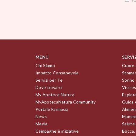
A
MENU
SERVI
Chi Siamo
Cuore 
Impatto Consapevole
Stomac
Servizi per Te
Sonno 
Dove trovarci
Vie res
My Apoteca Natura
Esplor
MyApotecaNatura Community
Guida 
Portale Farmacia
Alimen
News
Mamma
Media
Salute
Campagne e iniziative
Bocca,