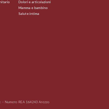
nitario
Dolori e articolazioni
Mamma e bambino
Salute intima
i.v. – Numero REA 164243 Arezzo