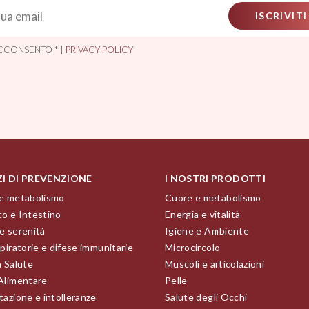
ISCRIVITI
CCONSENTO * |
PRIVACY POLICY
ZI DI PREVENZIONE
I NOSTRI PRODOTTI
e metabolismo
Cuore e metabolismo
o e Intestino
Energia e vitalità
e serenità
Igiene e Ambiente
piratorie e difese immunitarie
Microcircolo
a Salute
Muscoli e articolazioni
Alimentare
Pelle
tazione e intolleranze
Salute degli Occhi