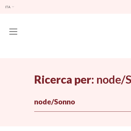
ITA
Main Navigation
Ricerca per
:
node/