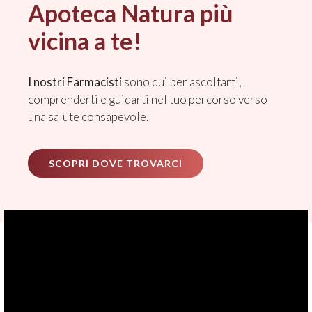
Apoteca Natura più
vicina a te!
I nostri Farmacisti
sono qui per ascoltarti,
comprenderti e guidarti nel tuo percorso verso
una salute consapevole.
SCOPRI DOVE TROVARCI